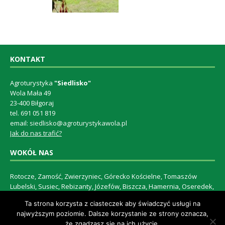
KONTAKT
Agroturystyka
"Siedlisko"
Wola Mała 49
23-400 Biłgoraj
tel. 691 051 819
email:
siedlisko@agroturystykawola.pl
Jak do nas trafić?
WOKÓŁ NAS
Rotocze, Zamość, Zwierzyniec, Górecko Kościelne, Tomaszów
Lubelski, Susiec, Rebizanty, Józefów, Biszcza, Hamernia, Oseredek,
Biłgoraj, Janów Lubelski, Frampol, Szczebrzeszyn, Radecznica, Wola
Ta strona korzysta z ciasteczek aby świadczyć usługi na
Mała, Wola Duża, Wolaniny, Dąbrowica
najwyższym poziomie. Dalsze korzystanie ze strony oznacza,
że zgadzasz się na ich użycie.