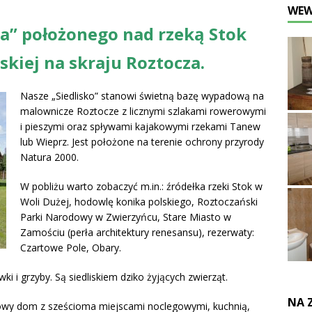
WEW
a” położonego nad rzeką Stok
skiej na skraju Roztocza.
Nasze „Siedlisko” stanowi świetną bazę wypadową na
malownicze Roztocze z licznymi szlakami rowerowymi
i pieszymi oraz spływami kajakowymi rzekami Tanew
lub Wieprz. Jest położone na terenie ochrony przyrody
Natura 2000.
W pobliżu warto zobaczyć m.in.: źródełka rzeki Stok w
Woli Dużej, hodowlę konika polskiego, Roztoczański
Parki Narodowy w Zwierzyńcu, Stare Miasto w
Zamościu (perła architektury renesansu), rezerwaty:
Czartowe Pole, Obary.
ki i grzyby. Są siedliskiem dziko żyjących zwierząt.
NA 
owy dom z sześcioma miejscami noclegowymi, kuchnią,