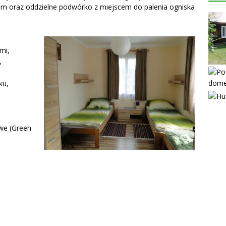
em oraz oddzielne podwórko z miejscem do palenia ogniska
mi,
,
ku,
owe (Green