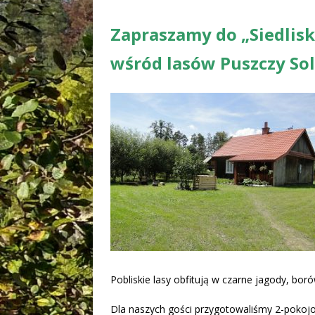
Zapraszamy do „Siedlisk
wśród lasów Puszczy Sol
Pobliskie lasy obfitują w czarne jagody, borów
Dla naszych gości przygotowaliśmy 2-pokoj