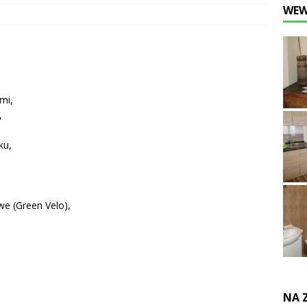
WEW
mi,
,
ku,
we (Green Velo),
NA 