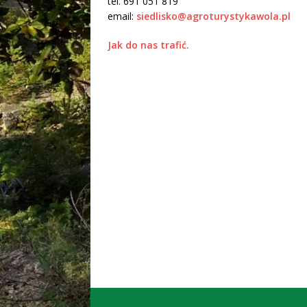
tel. 691 051 819
email:
siedlisko@agroturystykawola.pl
Jak do nas trafić.