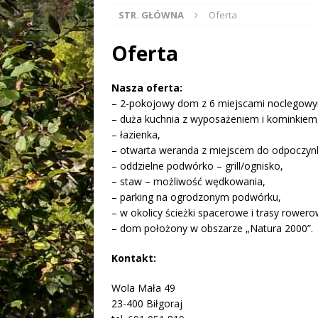
STR. GŁÓWNA
Oferta
Oferta
Nasza oferta:
– 2-pokojowy dom z 6 miejscami noclegowy
– duża kuchnia z wyposażeniem i kominkiem
– łazienka,
– otwarta weranda z miejscem do odpoczyn
– oddzielne podwórko – grill/ognisko,
– staw – możliwość wędkowania,
– parking na ogrodzonym podwórku,
– w okolicy ścieżki spacerowe i trasy rowero
– dom położony w obszarze „Natura 2000”.
Kontakt:
Wola Mała 49
23-400 Biłgoraj